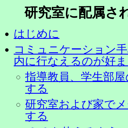
研究室に配属さ
はじめに
コミュニケーション手
内に行なえるのが好ま
指導教員、学生部屋
する
研究室および家でメ
する