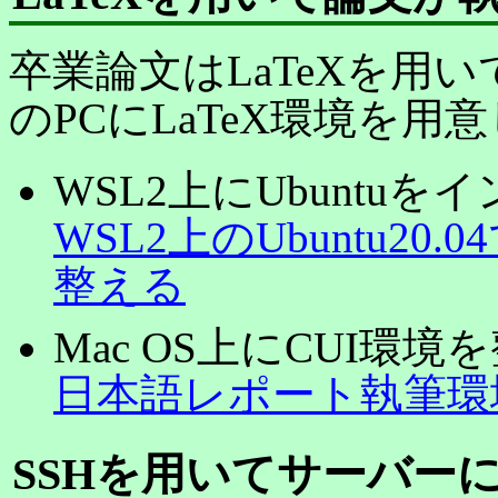
卒業論文はLaTeXを用
のPCにLaTeX環境を用
WSL2上にUbuntu
WSL2上のUbuntu2
整える
Mac OS上にCUI環
日本語レポート執筆環
SSHを用いてサーバー