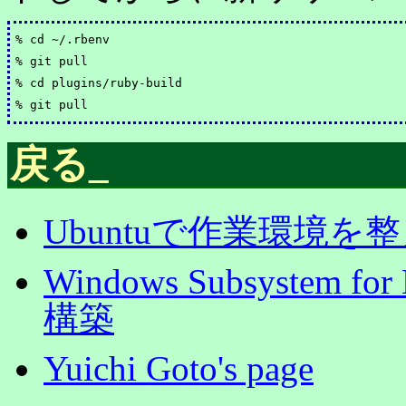
% cd ~/.rbenv

% git pull

% cd plugins/ruby-build

戻る
_
Ubuntuで作業環境を
Windows Subsystem 
構築
Yuichi Goto's page