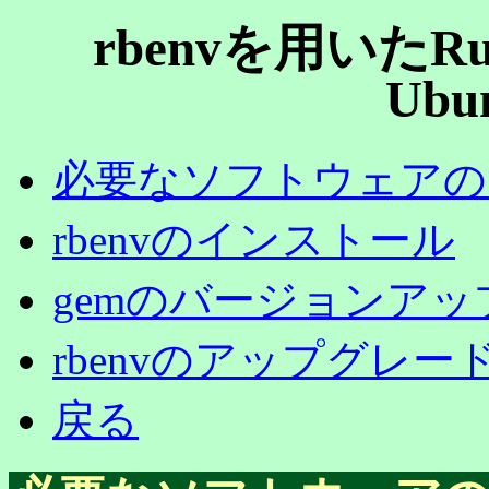
rbenvを用いたR
Ubun
必要なソフトウェアの
rbenvのインストール
gemのバージョンアッ
rbenvのアップグレー
戻る