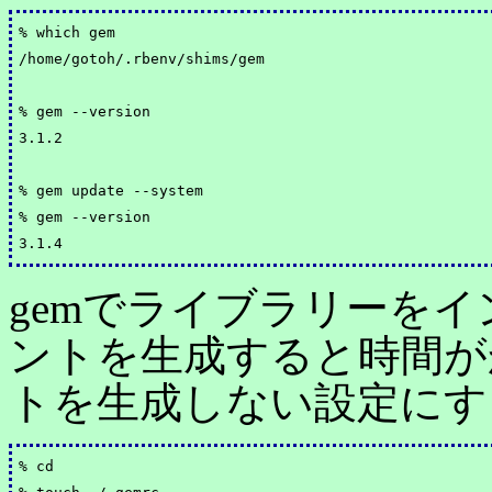
% which gem

/home/gotoh/.rbenv/shims/gem

% gem --version

3.1.2

% gem update --system

% gem --version

gemでライブラリーを
ントを生成すると時間が
トを生成しない設定にす
% cd
