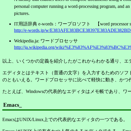
personal computer running a word-processing program, and an ass
pictures.
IT用語辞典 e-words：ワープロソフト 【word processor so
http://e-words.jp/w/E383AFE383BCE38397E383ADE382BD
Wekipedia.ja: ワードプロセッサ
http://ja.wikipedia.org/wiki/%E3%83%AF%E3%83%BC
以上、いくつかの定義を紹介したがこれからわかる通り、エ
エディタとはテキスト（普通の文字）を入力するためのソフ
のともいえる。ワードプロセッサに比べて軽快に動き、かつ
たとえば、Windowsの代表的なエディタはメモ帳であり、ワードプロ
Emacs
_
EmacsはUNIX/Linux上での代表的なエディタの一つである。