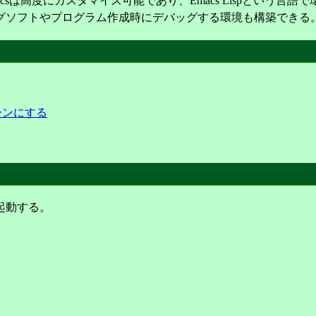
Emacsは高度にカスタマイズ可能であり、Emacs Lispとい
グソフトやプログラム作成時にデバッグする環境も構築できる
リーンにする
）を起動する。