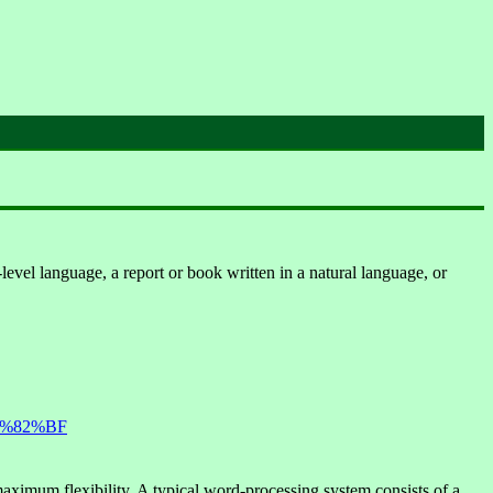
level language, a report or book written in a natural language, or
3%82%BF
 maximum flexibility. A typical word-processing system consists of a