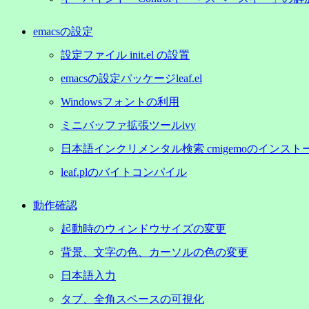
emacsの設定
設定ファイル init.el の設置
emacsの設定パッケージleaf.el
Windowsフォントの利用
ミニバッファ拡張ツールivy
日本語インクリメンタル検索 cmigemoのインスト
leaf.plのバイトコンパイル
動作確認
起動時のウィンドウサイズの変更
背景、文字の色、カーソルの色の変更
日本語入力
タブ、全角スペースの可視化