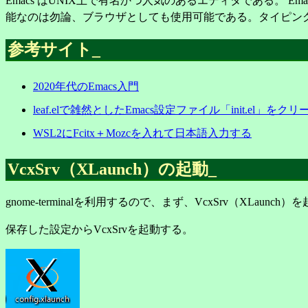
Emacs はUNIX上で有名かつ人気のあるエディタである。 
能なのは勿論、ブラウザとしても使用可能である。タイピン
参考サイト
_
2020年代のEmacs入門
leaf.elで雑然としたEmacs設定ファイル「init.el」をク
WSL2にFcitx＋Mozcを入れて日本語入力する
VcxSrv（XLaunch）の起動
_
gnome-terminalを利用するので、まず、VcxSrv（XLaunch
保存した設定からVcxSrvを起動する。