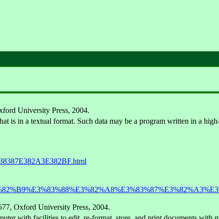
Oxford University Press, 2004.
hat is in a textual format. Such data may be a program written in a high-
E38387E382A3E382BF.html
%AD%E3%82%B9%E3%83%88%E3%82%A8%E3%83%87%E3%82%A3%E
577, Oxford University Press, 2004.
ter with facilities to edit, re-format, store, and print documents with