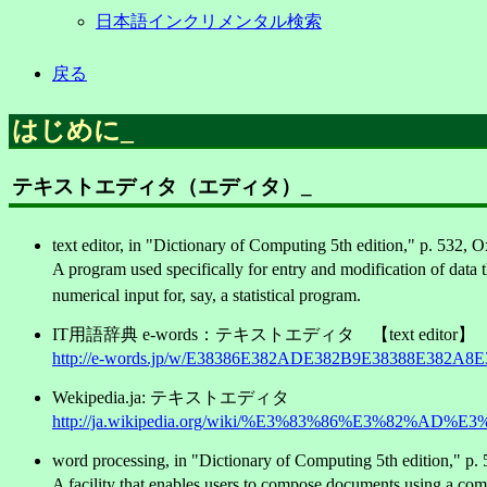
日本語インクリメンタル検索
戻る
はじめに
_
テキストエディタ（エディタ）
_
text editor, in "Dictionary of Computing 5th edition," p. 532, 
A program used specifically for entry and modification of data t
numerical input for, say, a statistical program.
IT用語辞典 e-words：テキストエディタ 【text editor】
http://e-words.jp/w/E38386E382ADE382B9E38388E382A8
Wekipedia.ja: テキストエディタ
http://ja.wikipedia.org/wiki/%E3%83%86%E3%82
word processing, in "Dictionary of Computing 5th edition," p. 
A facility that enables users to compose documents using a compu