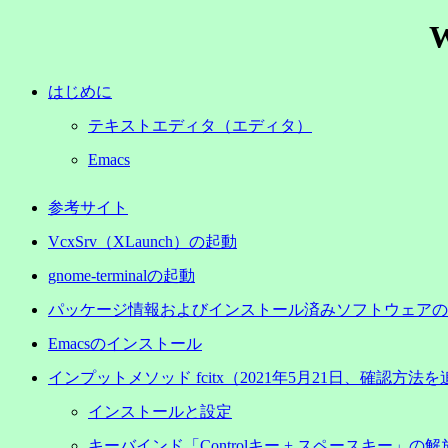
はじめに
テキストエディタ（エディタ）
Emacs
参考サイト
VcxSrv（XLaunch）の起動
gnome-terminalの起動
パッケージ情報およびインストール済みソフトウェアのアッ
Emacsのインストール
インプットメソッド fcitx（2021年5月21日、確認方法
インストールと設定
キーバインド「Controlキー + スペースキー」の解放