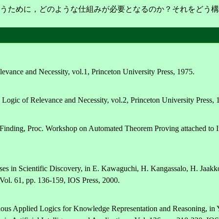
うために，どのような仕組みが必要となるのか？それをどう構
evance and Necessity, vol.1, Princeton University Press, 1975.
 Logic of Relevance and Necessity, vol.2, Princeton University Press, 
Finding, Proc. Workshop on Automated Theorem Proving attached to I
ses in Scientific Discovery, in E. Kawaguchi, H. Kangassalo, H. Jaak
, Vol. 61, pp. 136-159, IOS Press, 2000.
rious Applied Logics for Knowledge Representation and Reasoning, in 