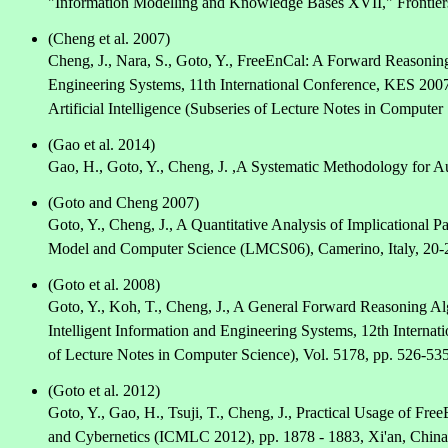
"Information Modelling and Knowledge Bases XVII," Frontiers in
(Cheng et al. 2007)
Cheng, J., Nara, S., Goto, Y., FreeEnCal: A Forward Reasoning
Engineering Systems, 11th International Conference, KES 2007,
Artificial Intelligence (Subseries of Lecture Notes in Computer
(Gao et al. 2014)
Gao, H., Goto, Y., Cheng, J. ,A Systematic Methodology for A
(Goto and Cheng 2007)
Goto, Y., Cheng, J., A Quantitative Analysis of Implicational
Model and Computer Science (LMCS06), Camerino, Italy, 20-22 
(Goto et al. 2008)
Goto, Y., Koh, T., Cheng, J., A General Forward Reasoning Alg
Intelligent Information and Engineering Systems, 12th Internati
of Lecture Notes in Computer Science), Vol. 5178, pp. 526-535
(Goto et al. 2012)
Goto, Y., Gao, H., Tsuji, T., Cheng, J., Practical Usage of 
and Cybernetics (ICMLC 2012), pp. 1878 - 1883, Xi'an, China