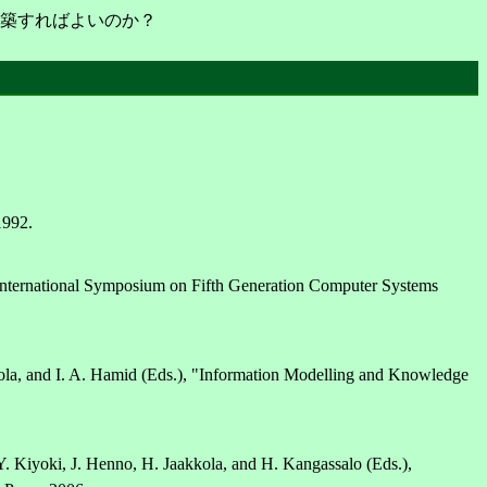
築すればよいのか？
1992.
nternational Symposium on Fifth Generation Computer Systems
kola, and I. A. Hamid (Eds.), "Information Modelling and Knowledge
Y. Kiyoki, J. Henno, H. Jaakkola, and H. Kangassalo (Eds.),