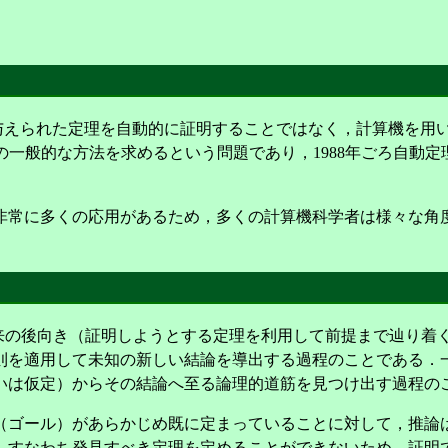
, ATF）とは，予め与えられた定理を自動的に証明することではなく，
em）は，自動定理発見の一般的な方法を求めるという問題であり，1988
非常に多くの応用があるため，多くの計算機科学者は様々な角
, ATP）に有効な従来の後向き（証明しようとする定理を利用して前提
則を適用して未知の新しい結論を導出する過程のことである．
いは仮定）からその結論へ至る論理的道筋を見つけ出す過程の
（ゴール）があらかじめ既に定まっていることに対して，推論
，すなわち発見すべき定理を定めることができないため，証明で