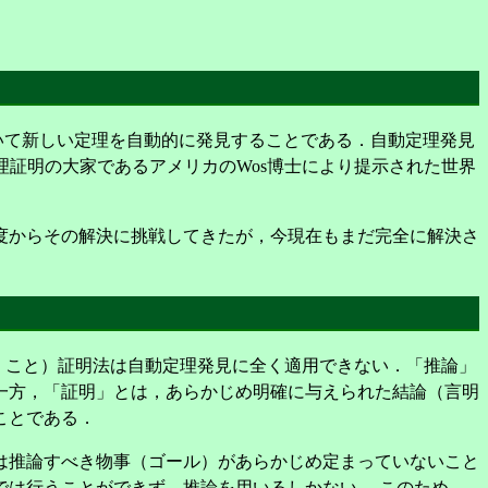
計算機を用いて新しい定理を自動的に発見することである．自動定理発見
年ごろ自動定理証明の大家であるアメリカのWos博士により提示された世界
度からその解決に挑戦してきたが，今現在もまだ完全に解決さ
まで辿り着くこと）証明法は自動定理発見に全く適用できない．「推論」
一方，「証明」とは，あらかじめ明確に与えられた結論（言明
ことである．
は推論すべき物事（ゴール）があらかじめ定まっていないこと
は行うことができず，推論を用いるしかない． このため，