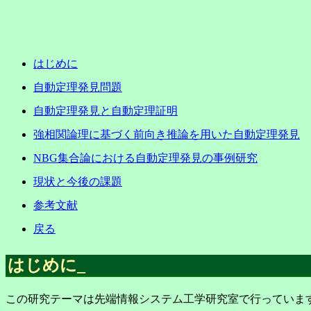
はじめに
自動定理発見問題
自動定理発見と自動定理証明
強相関論理に基づく前向き推論を用いた自動定理発見
NBG集合論における自動定理発見の事例研究
現状と今後の課題
参考文献
戻る
はじめに
_
この研究テーマは先端情報システム工学研究室で行っていま