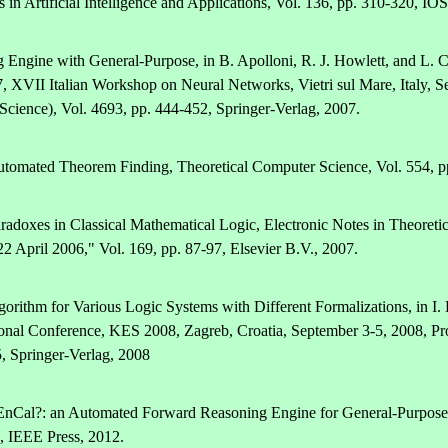
 Artificial Intelligence and Applications, Vol. 136, pp. 310-320, IOS
 Engine with General-Purpose, in B. Apolloni, R. J. Howlett, and L. C
 XVII Italian Workshop on Neural Networks, Vietri sul Mare, Italy, Se
 Science), Vol. 4693, pp. 444-452, Springer-Verlag, 2007.
utomated Theorem Finding, Theoretical Computer Science, Vol. 554, pp
 Paradoxes in Classical Mathematical Logic, Electronic Notes in Theore
April 2006," Vol. 169, pp. 87-97, Elsevier B.V., 2007.
orithm for Various Logic Systems with Different Formalizations, in I.
onal Conference, KES 2008, Zagreb, Croatia, September 3-5, 2008, Proce
, Springer-Verlag, 2008
FreeEnCal?: an Automated Forward Reasoning Engine for General-Purpose
, IEEE Press, 2012.