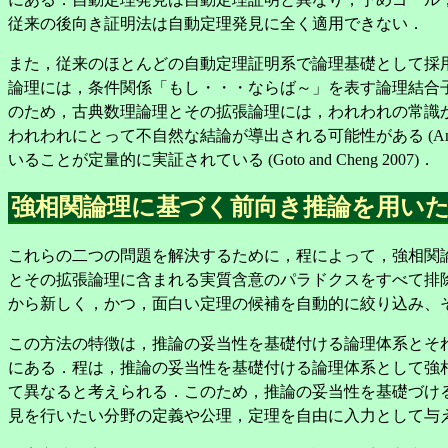
従来の後向き証明法は自動定理発見に全く適用できない．
また，従来のほとんどの自動定理証明系で論理基礎として採用されてき
論理には，条件関係「もし・・・ならば～」を表す論理結合
のため，古典数理論理とその拡張論理には，われわれの常識
われわれにとって不自然な結論が導出される可能性がある (Anderson 
いることが定量的に実証されている (Goto and Cheng 2007)．
強相関論理に基づく前向き推論を用い
これらの二つの問題を解決するために，程によって，強相関論理
とその拡張論理に含まれる実質含意のパラドクスをすべて排除した論
から新しく，かつ，面白い定理の候補を自動的に絞り込み、
この方法の特徴は，推論の妥当性を基礎付ける論理体系とそ
にある．程は，推論の妥当性を基礎付ける論理体系として強
て異なると考えられる．このため，推論の妥当性を基礎づけ
見を行いたい分野の定義や公理，定理を自由に入力として与