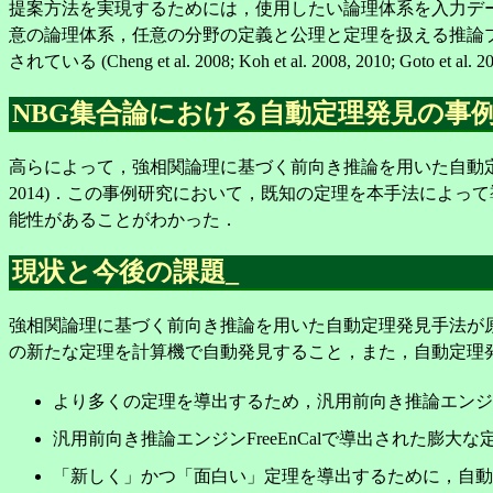
提案方法を実現するためには，使用したい論理体系を入力デ
意の論理体系，任意の分野の定義と公理と定理を扱える推論プロ
されている (Cheng et al. 2008; Koh et al. 2008, 2010; Goto et al. 2
NBG集合論における自動定理発見の事
高らによって，強相関論理に基づく前向き推論を用いた自動定理発
2014)．この事例研究において，既知の定理を本手法によ
能性があることがわかった．
現状と今後の課題
_
強相関論理に基づく前向き推論を用いた自動定理発見手法が
の新たな定理を計算機で自動発見すること，また，自動定理
より多くの定理を導出するため，汎用前向き推論エンジンF
汎用前向き推論エンジンFreeEnCalで導出された
「新しく」かつ「面白い」定理を導出するために，自動