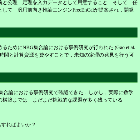
義と公理，定理を入力データとして用意すること，そして，任
，汎用前向き推論エンジンFreeEnCalが提案され，開発
BG集合論における事例研究が行われた (Gao et al.
り時間と計算資源を費やすことで，未知の定理の発見を行う可
集合論における事例研究で確認できた．しかし，実際に数学
の構築までは，まだまだ挑戦的な課題が多く残っている．
出すればよいか？