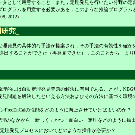
ータとして用意すること，また，定理発見を行いたい分野の定
グラムを用意する必要がある．このような推論プログラムとして
008, 2012)．
例研究
_
見の具体的な手法が提案され，その手法の有効性を確かめるためにN
って導出することができた（再発見できた）．このことから，よ
原理的には自動定理発見問題の解決に有用であることが，NBG
発見問題を解決したといえる方法およびその方法に基づく環境
reeEnCalの性能をどのように向上させていけばよいのか？
膨大な定理のなかから「新しく」かつ「面白い」定理をどのように抽
定理発見プロセスにおいてどのような操作が必要か？