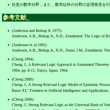
任意の数学分野，また，数学以外の分野の定理発見を行
参考文献
_
(Anderson and Belnap Jr. 1975)
Anderson, A.R., Belnap Jr., N.D., Entailment: The Logic of Rel
(Anderson et. al 1992)
Anderson, A.R., Belnap Jr., N.D., Dunn, J.M., Entailment: The
(Cheng 1994)
Cheng, J., A Relevant Logic Approach to Automated Theorem 
1994, pp. 8-15, Tokyo, Japan, 1994.
(Cheng 2000)
Cheng, J., A Strong Relevant Logic Model of Epistemic Proces
Bases XI," Frontiers in Artificial Intelligence and Applications
(Cheng 2006)
Cheng, J., Strong Relevant Logic as the Universal Basis of Va