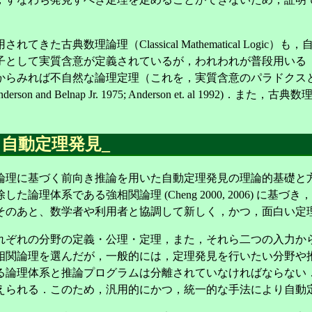
た古典数理論理（Classical Mathematical Log
子として実質含意が定義されているが，われわれが普段用いる
からみれば不自然な論理定理（これを，実質含意のパラドクス
and Belnap Jr. 1975; Anderson et. al 19
た自動定理発見
_
に基づく前向き推論を用いた自動定理発見の理論的基礎と方法が提案
理体系である強相関論理 (Cheng 2000, 2006) に
そのあと、数学者や利用者と協調して新しく，かつ，面白い定
れぞれの分野の定義・公理・定理，また，それら二つの入力か
相関論理を選んだが，一般的には，定理発見を行いたい分野や
る論理体系と推論プログラムは分離されていなければならない
えられる．このため，汎用的にかつ，統一的な手法により自動