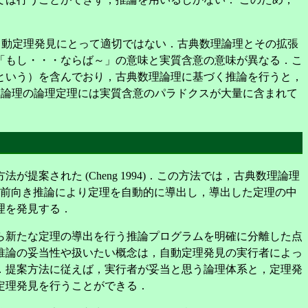
ic）も，自動定理発見にとって適切ではない．古典数理論理とその拡張
「もし・・・ならば～」の意味と実質含意の意味が異なる．こ
という）を含んでおり，古典数理論理に基づく推論を行うと，
92)．また，古典数理論理の論理定理には実質含意のパラドクスが大量に含まれて
された (Cheng 1994)．この方法では，古典数理論理
基づき，前向き推論により定理を自動的に導出し，導出した定理の中
理を発見する．
ら新たな定理の導出を行う推論プログラムを明確に分離した点
推論の妥当性や扱いたい概念は，自動定理発見の実行者によっ
．提案方法に従えば，実行者が妥当と思う論理体系と，定理発
定理発見を行うことができる．