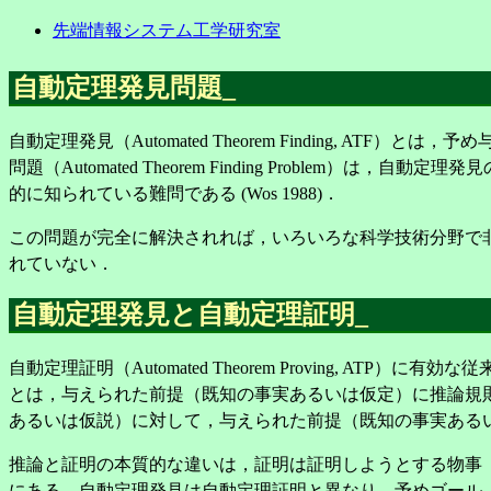
先端情報システム工学研究室
自動定理発見問題
_
自動定理発見（Automated Theorem Finding
問題（Automated Theorem Finding Probl
的に知られている難問である (Wos 1988)．
この問題が完全に解決されれば，いろいろな科学技術分野で
れていない．
自動定理発見と自動定理証明
_
自動定理証明（Automated Theorem Proving
とは，与えられた前提（既知の事実あるいは仮定）に推論規
あるいは仮説）に対して，与えられた前提（既知の事実ある
推論と証明の本質的な違いは，証明は証明しようとする物事
にある．自動定理発見は自動定理証明と異なり，予めゴール