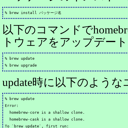
以下のコマンドでhome
トウェアをアップデート
% brew update

update時に以下のよ
% brew update

Error: 

  homebrew-core is a shallow clone.

  homebrew-cask is a shallow clone.

To `brew update`, first run:
