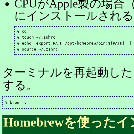
CPUがApple製の場合（Hom
にインストールされる
% cd

% touch ~/.zshrc

% echo 'export PATH=/opt/homebrew/bin:${PATH}' | 
ターミナルを再起動したら
する。
Homebrewを使っ