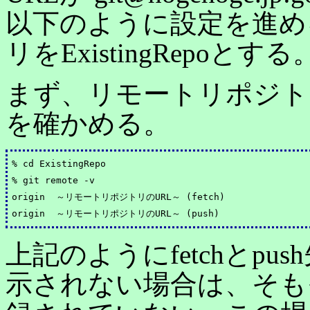
以下のように設定を進め
リをExistingRepoとする
まず、リモートリポジト
を確かめる。
% cd ExistingRepo

% git remote -v

origin	～リモートリポジトリのURL～ (fetch)

上記のようにfetchとp
示されない場合は、そも